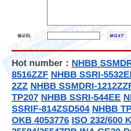
验证码:
Hot number：
NHBB SSMDR
8516ZZF
NHBB SSRI-5532E
2ZZ
NHBB SSMDRI-1212ZZ
TP207
NHBB SSRI-544EE
N
SSRIF-814ZSD504
NHBB TP
OKB 4053776
ISO 232/600