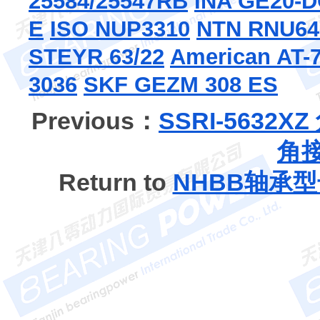
25584/25547RB
INA GE20-
E
ISO NUP3310
NTN RNU64
STEYR 63/22
American AT-
3036
SKF GEZM 308 ES
Previous：
SSRI-5632
角
Return to
NHBB轴承