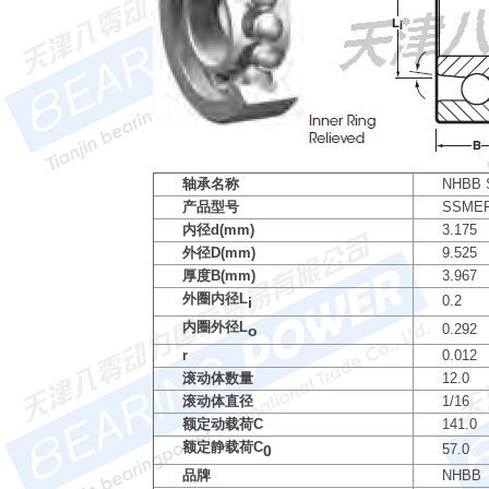
轴承名称
NHBB
产品型号
SSMER
内径d(mm)
3.175
外径D(mm)
9.525
厚度B(mm)
3.967
外圈内径L
0.2
i
内圈外径L
0.292
o
r
0.012
滚动体数量
12.0
滚动体直径
1/16
额定动载荷C
141.0
额定静载荷C
57.0
0
品牌
NHBB